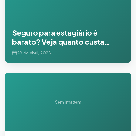
Seguro para estagiário é
barato? Veja quanto custa
proteger sua empresa e evitar
28 de abril, 2026
prejuízos
Sem imagem